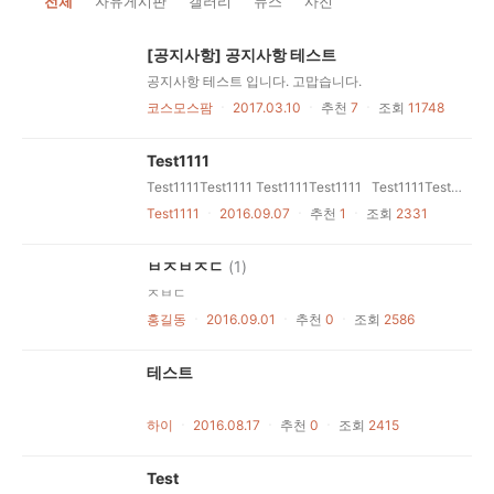
전체
자유게시판
갤러리
뉴스
사진
[공지사항] 공지사항 테스트
공지사항 테스트 입니다. 고맙습니다.
코스모스팜
ㆍ
2017.03.10
ㆍ
추천
7
ㆍ
조회
11748
Test1111
Test1111Test1111 Test1111Test1111 Test1111Test1111 Test1111
Test1111
ㆍ
2016.09.07
ㆍ
추천
1
ㆍ
조회
2331
ㅂㅈㅂㅈㄷ
(1)
ㅈㅂㄷ
홍길동
ㆍ
2016.09.01
ㆍ
추천
0
ㆍ
조회
2586
테스트
하이
ㆍ
2016.08.17
ㆍ
추천
0
ㆍ
조회
2415
Test