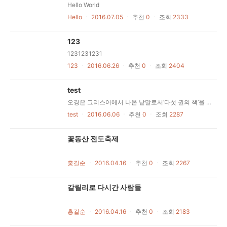
Hello World
Hello
ㆍ
2016.07.05
ㆍ
추천
0
ㆍ
조회
2333
123
1231231231
123
ㆍ
2016.06.26
ㆍ
추천
0
ㆍ
조회
2404
test
오경은 그리스어에서 나온 낱말로서‘다섯 권의 책’을 뜻한다. 이 낱말이 성경의 첫 다섯 권의 책, 즉 창세기, 탈출기, 레위기, 민수기, 신명기를 가리키기위하여 쓰이고 있다. 유다인들은 성경의이 부분은‘율법’을 뜻하는‘토라’라는이름으로 부른다.이 다섯 권의 책 안에서 우리는 여섯세기에 걸쳐 옛 전통을 고쳐 알맞게 응용하고 현실화하고 또 새로운 전통을 만들어 내면서 기록한 역사와 율법을 보게 된다. 그 역사와 율법은 하나의 중심을 둘러싸고 펼쳐진다. 그 중심이란‘이집트탈출’에서 하느님께서 펼쳐 보인 해방 활동, 이스라엘 백성을 세우신 기본 활동이다.오경에 들어 있는 역사는 대부분 백성가운데서 생겨난 것이다. 첫째로, 그 역사는 가문, 씨족, 부족의 역사다. 처음에는 그 역사가 사실과 가르침을 전해 주는구전을 통해 세대를 이어 내려 왔다. 그러나 뒤에 가서 그들은 이 역사 이야기를모아 고치고 거듭 해석하여 이스라엘 백성 전체가 그 역사 이야기 속에서 자기네과거와 본모습을 비추어 보고 자유를 주 시는 주 하느님께 대한 믿음을 표현할 수있게 한다. 율법은 여러 시대에 속하고, 역사상 여러 시대에 살던 백성의 상황에 맞추어 만들어진다. 그렇지만 모든 율법은 여러 상황에서 하느님 계획의 기본 규범이 제시한 이상을 반영하는 실천으로 백성을 이끌려고 애쓴다. 그 하느님의 계획이란 백성을 해방하고 모든 사람과 모든 백성이함께 자유롭고 행복하게 살아가는 사회와 세계를 만들어 내는 데 있다. 따라서율법은 영원한 것도 아니고 신성불가침한 것도 아니다. 각 율법은 특정한 시기하느님 백성의 생활상과 하느님 백성 안에 있던 갈등을 반영하고 있다. 우리는 더 이상 율법을 우리 현실에 직접...
test
ㆍ
2016.06.06
ㆍ
추천
0
ㆍ
조회
2287
꽃동산 전도축제
홍길순
ㆍ
2016.04.16
ㆍ
추천
0
ㆍ
조회
2267
갈릴리로 다시간 사람들
홍길순
ㆍ
2016.04.16
ㆍ
추천
0
ㆍ
조회
2183