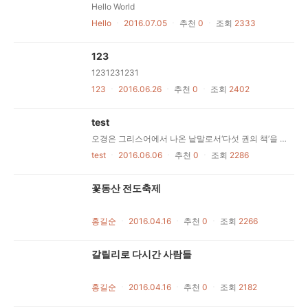
Hello World
Hello
ㆍ
2016.07.05
ㆍ
추천
0
ㆍ
조회
2333
123
1231231231
123
ㆍ
2016.06.26
ㆍ
추천
0
ㆍ
조회
2402
test
오경은 그리스어에서 나온 낱말로서‘다섯 권의 책’을 뜻한다. 이 낱말이 성경의 첫 다섯 권의 책, 즉 창세기, 탈출기, 레위기, 민수기, 신명기를 가리키기위하여 쓰이고 있다. 유다인들은 성경의이 부분은‘율법’을 뜻하는‘토라’라는이름으로 부른다.이 다섯 권의 책 안에서 우리는 여섯세기에 걸쳐 옛 전통을 고쳐 알맞게 응용하고 현실화하고 또 새로운 전통을 만들어 내면서 기록한 역사와 율법을 보게 된다. 그 역사와 율법은 하나의 중심을 둘러싸고 펼쳐진다. 그 중심이란‘이집트탈출’에서 하느님께서 펼쳐 보인 해방 활동, 이스라엘 백성을 세우신 기본 활동이다.오경에 들어 있는 역사는 대부분 백성가운데서 생겨난 것이다. 첫째로, 그 역사는 가문, 씨족, 부족의 역사다. 처음에는 그 역사가 사실과 가르침을 전해 주는구전을 통해 세대를 이어 내려 왔다. 그러나 뒤에 가서 그들은 이 역사 이야기를모아 고치고 거듭 해석하여 이스라엘 백성 전체가 그 역사 이야기 속에서 자기네과거와 본모습을 비추어 보고 자유를 주 시는 주 하느님께 대한 믿음을 표현할 수있게 한다. 율법은 여러 시대에 속하고, 역사상 여러 시대에 살던 백성의 상황에 맞추어 만들어진다. 그렇지만 모든 율법은 여러 상황에서 하느님 계획의 기본 규범이 제시한 이상을 반영하는 실천으로 백성을 이끌려고 애쓴다. 그 하느님의 계획이란 백성을 해방하고 모든 사람과 모든 백성이함께 자유롭고 행복하게 살아가는 사회와 세계를 만들어 내는 데 있다. 따라서율법은 영원한 것도 아니고 신성불가침한 것도 아니다. 각 율법은 특정한 시기하느님 백성의 생활상과 하느님 백성 안에 있던 갈등을 반영하고 있다. 우리는 더 이상 율법을 우리 현실에 직접...
test
ㆍ
2016.06.06
ㆍ
추천
0
ㆍ
조회
2286
꽃동산 전도축제
홍길순
ㆍ
2016.04.16
ㆍ
추천
0
ㆍ
조회
2266
갈릴리로 다시간 사람들
홍길순
ㆍ
2016.04.16
ㆍ
추천
0
ㆍ
조회
2182