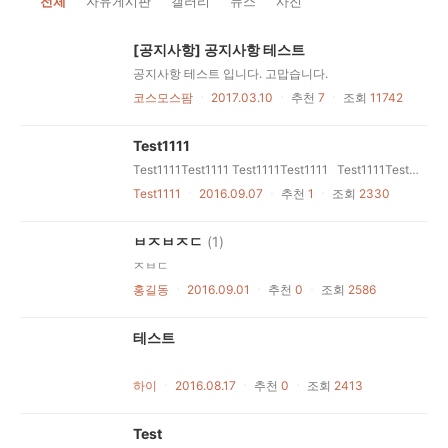
전체
자유게시판
갤러리
뉴스
사진
[공지사항] 공지사항 테스트
공지사항 테스트 입니다. 고맙습니다.
코스모스팜
ㆍ
2017.03.10
ㆍ
추천
7
ㆍ
조회
11742
Test1111
Test1111Test1111 Test1111Test1111 Test1111Test1111 Test1111
Test1111
ㆍ
2016.09.07
ㆍ
추천
1
ㆍ
조회
2330
ㅂㅈㅂㅈㄷ
(1)
ㅈㅂㄷ
홍길동
ㆍ
2016.09.01
ㆍ
추천
0
ㆍ
조회
2586
테스트
하이
ㆍ
2016.08.17
ㆍ
추천
0
ㆍ
조회
2413
Test