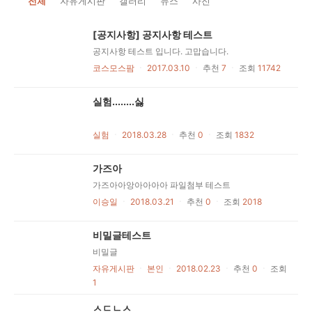
전체
자유게시판
갤러리
뉴스
사진
[공지사항] 공지사항 테스트
공지사항 테스트 입니다. 고맙습니다.
코스모스팜
ㆍ
2017.03.10
ㆍ
추천
7
ㆍ
조회
11742
실험........싫
실험
ㆍ
2018.03.28
ㆍ
추천
0
ㆍ
조회
1832
가즈아
가즈아아앙아아아아 파일첨부 테스트
이승일
ㆍ
2018.03.21
ㆍ
추천
0
ㆍ
조회
2018
비밀글테스트
비밀글
자유게시판
ㆍ
본인
ㆍ
2018.02.23
ㆍ
추천
0
ㆍ
조회
1
ㅅㄷㄴㅅ