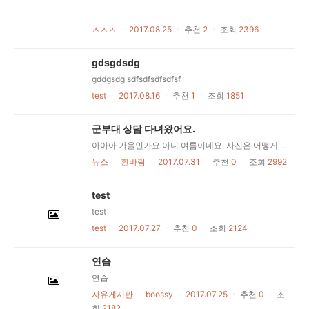
ㅅㅅㅅ
ㆍ
2017.08.25
ㆍ
추천
2
ㆍ
조회
2396
gdsgdsdg
gddgsdg sdfsdfsdfsdfsf
test
ㆍ
2017.08.16
ㆍ
추천
1
ㆍ
조회
1851
군부대 상담 다녀왔어요.
아아아 가을인가요 아니 여름이네요. 사진은 어떻게 올리나아 이렇게 올리는 구나
뉴스
ㆍ
흰바람
ㆍ
2017.07.31
ㆍ
추천
0
ㆍ
조회
2992
test
test
test
ㆍ
2017.07.27
ㆍ
추천
0
ㆍ
조회
2124
연습
연습
자유게시판
ㆍ
boossy
ㆍ
2017.07.25
ㆍ
추천
0
ㆍ
조
회
2182