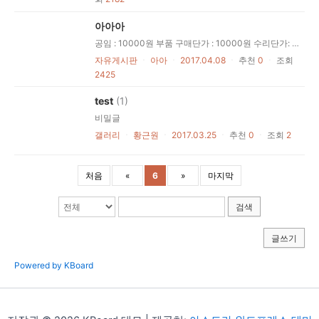
아아아
공임 : 10000원 부품 구매단가 : 10000원 수리단가: 10000원
자유게시판
ㆍ
아아
ㆍ
2017.04.08
ㆍ
추천
0
ㆍ
조회
2425
test
(1)
비밀글
갤러리
ㆍ
황근원
ㆍ
2017.03.25
ㆍ
추천
0
ㆍ
조회
2
처음
«
6
»
마지막
검색
글쓰기
Powered by KBoard