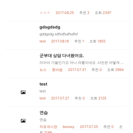
ㅅㅅㅅ
ㆍ
2017.08.25
ㆍ
추천
2
ㆍ
조회
2397
gdsgdsdg
gddgsdg sdfsdfsdfsdfsf
test
ㆍ
2017.08.16
ㆍ
추천
1
ㆍ
조회
1855
군부대 상담 다녀왔어요.
아아아 가을인가요 아니 여름이네요. 사진은 어떻게 올리나아 이렇게 올리는 구나
뉴스
ㆍ
흰바람
ㆍ
2017.07.31
ㆍ
추천
0
ㆍ
조회
2994
test
test
test
ㆍ
2017.07.27
ㆍ
추천
0
ㆍ
조회
2125
연습
연습
자유게시판
ㆍ
boossy
ㆍ
2017.07.25
ㆍ
추천
0
ㆍ
조
회
2186