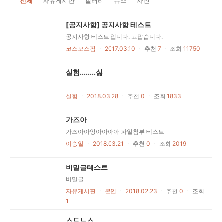
전체
자유게시판
갤러리
뉴스
사진
[공지사항] 공지사항 테스트
공지사항 테스트 입니다. 고맙습니다.
코스모스팜
ㆍ
2017.03.10
ㆍ
추천
7
ㆍ
조회
11750
실험........싫
실험
ㆍ
2018.03.28
ㆍ
추천
0
ㆍ
조회
1833
가즈아
가즈아아앙아아아아 파일첨부 테스트
이승일
ㆍ
2018.03.21
ㆍ
추천
0
ㆍ
조회
2019
비밀글테스트
비밀글
자유게시판
ㆍ
본인
ㆍ
2018.02.23
ㆍ
추천
0
ㆍ
조회
1
ㅅㄷㄴㅅ