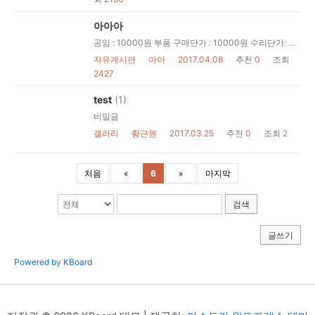
아아아
공임 : 10000원 부품 구매단가 : 10000원 수리단가: 10000원
자유게시판
ㆍ
아아
ㆍ
2017.04.08
ㆍ
추천
0
ㆍ
조회
2427
test
(1)
비밀글
갤러리
ㆍ
황근원
ㆍ
2017.03.25
ㆍ
추천
0
ㆍ
조회
2
처음
«
6
»
마지막
검색
글쓰기
Powered by KBoard