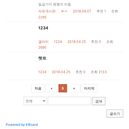
일곱가지 원형의 리듬
자유게시판
ㆍ
ㅃㅂ
ㆍ
2018.06.07
ㆍ
추천
1
ㆍ
조회
2295
1234
갤러리
ㆍ
1234
ㆍ
2018.04.25
ㆍ
추천
0
ㆍ
조회
2690
텟트
1234
ㆍ
2018.04.25
ㆍ
추천
0
ㆍ
조회
2133
처음
«
5
»
마지막
검색
글쓰기
Powered by KBoard