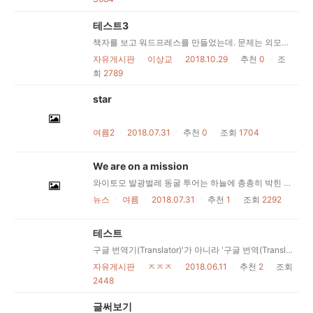
테스트3
책자를 보고 워드프레스를 만들었는데. 문제는 외모에서 테마를 설치했는데. 저는 테마를 설치하면 그 테마처럼 나올줄 알았는데. . . 안나오네요. 테마를 설치한뒤 어떻게 하면 그 테마처럼 나올수 있나요? 그리고 k보드를 설치하였는데 메인화면에 게시판이 노츨되게 하고 싶어요. 한개가 아니라 많이 노출시키고 싶어요. 제가 이러한 홈페이지를 만들때 도움이 될만한 책을 추천해주시기 바랍니다.
자유게시판
ㆍ
이상교
ㆍ
2018.10.29
ㆍ
추천
0
ㆍ
조
회
2789
star
여름2
ㆍ
2018.07.31
ㆍ
추천
0
ㆍ
조회
1704
We are on a mission
와이토모 발광벌레 동굴 투어는 하늘에 총총히 박힌 푸른 별 아래에서 조용히 보트에 오르는 것으로 마무리된다(또는 적어도 그렇게 끝나는 듯 느껴진다). 그러나 총총한 별 같은 천장의 빛들은 사실 스스로 빛을 내는 버섯파리들이다. 뉴질랜드에서만 볼 수 있는 발광벌레들은 6~12개월간의 애벌레 단계에서 청록색 빛을 발한다. 발광벌레들의 발광 현상은 배설 기관에서 일어나는 화학 반응으로 발생하며, 이는 먹잇감을 애벌레가 사는 거미줄로 유인하는 역할을 한다. 애벌레는 배가 고플수록 더 밝은 빛을 발한다. 이것이 발광벌레의 전성기이다. 거대한 버섯, 원자폭탄 구름, 아니면 닭을 닮기도 한 화이트 데저트의 석회석 바위들은 해저가 침식되면서 형성된 것들이다. 백악기 시대에 이곳은 물에 잠겨 있었으며, 해양 무척추 동물 뼈대에서 나온 백악 침전물이 계속해서 쌓이고 있었다. 1억 년 동안 일어난 일을 간단히 말하자면, 바닷물이 마르고 해저가 침식되면서, 현재의 화이트 데저트가 커다란 버섯과 구름 그리고 닭 모양의 바위들로 뒤덮이게 된 것이다. 표백한 듯 새하얀 화이트 데저트의 경치를 제대로 즐기려면 캠핑 숙박이 필수이다. 태양이 지고 뜨면서 바위를 비추는 빛이 변하고 그림자도 따라 변하기 때문이다. 또한 사각사각 모래 위를 달리는 사막여우의 발자국 소리도 들을 수 있다. 5
뉴스
ㆍ
여름
ㆍ
2018.07.31
ㆍ
추천
1
ㆍ
조회
2292
테스트
구글 번역기(Translator)'가 아니라 '구글 번역(Translate)'이 올바른 명칭이다. 공식적으로 구글이 밀어주고 있다. 약 200억 개의 번역된 단어를 사용 ...
자유게시판
ㆍ
ㅈㅈㅈ
ㆍ
2018.06.11
ㆍ
추천
2
ㆍ
조회
2448
글써보기