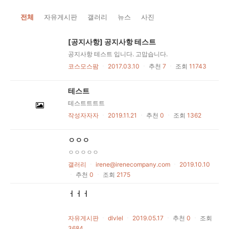
전체
자유게시판
갤러리
뉴스
사진
[공지사항] 공지사항 테스트
공지사항 테스트 입니다. 고맙습니다.
코스모스팜
ㆍ
2017.03.10
ㆍ
추천
7
ㆍ
조회
11743
테스트
테스트트트트
작성자자자
ㆍ
2019.11.21
ㆍ
추천
0
ㆍ
조회
1362
ㅇㅇㅇ
ㅇㅇㅇㅇㅇ
갤러리
ㆍ
irene@irenecompany.com
ㆍ
2019.10.10
ㆍ
추천
0
ㆍ
조회
2175
ㅓㅓㅓ
자유게시판
ㆍ
dlvlel
ㆍ
2019.05.17
ㆍ
추천
0
ㆍ
조회
3684