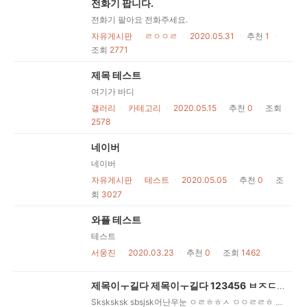
전화기 팝니다.
전화기 팔아요 전화주세요.
자유게시판
ㆍ
ㄹㅇㅇㄹ
ㆍ
2020.05.31
ㆍ
추천
1
ㆍ
조회
2771
제목 테스트
여기가 바디
갤러리
ㆍ
카테고리
ㆍ
2020.05.15
ㆍ
추천
0
ㆍ
조회
2578
네이버
네이버
자유게시판
ㆍ
테스트
ㆍ
2020.05.05
ㆍ
추천
0
ㆍ
조
회
3027
와플 테스트
테스트
서웅진
ㆍ
2020.03.23
ㆍ
추천
0
ㆍ
조회
1462
제목이ㅜ길다 제목이ㅜ길다 123456 ㅂㅈㄷㄱ ㅂㅈㄱ ㅈㄷ ㅂ
Sksksksk sbsjsk어난우눈 ㅇㄹㅎㅎㅅ ㅇㅇㄹㄹㅎ ㅇ ㅇㅇㅇㅇㅇ ㅇ ㅇ ㅇ ㅇ