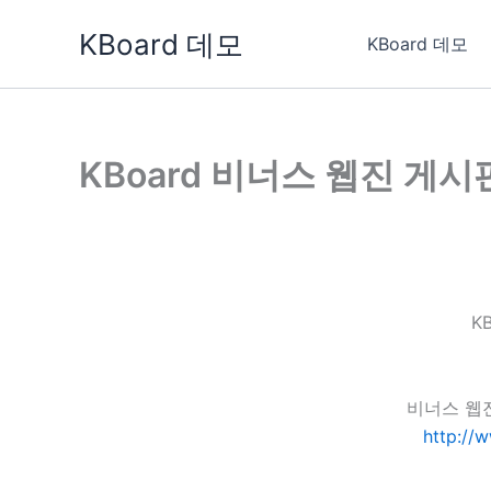
콘
KBoard 데모
텐
KBoard 데모
츠
로
건
너
KBoard 비너스 웹진 게시
뛰
기
K
비너스 웹
http://