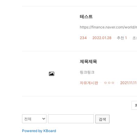
테스트
https://finance.naver.com/worl
234
ㆍ
2022.01.28
ㆍ
추천
1
ㆍ
조
제목제목
링크링크
자유게시판
ㆍ
ㅇㅇㅇ
ㆍ
2021.11.11
검색
Powered by KBoard