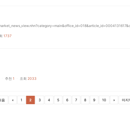
d/market_news_view.nhn?category=main&office_id=018&article_id=0004131617
회
1737
ㆍ
추천
1
ㆍ
조회
2033
처음
«
1
2
3
4
5
6
7
8
9
10
»
마지