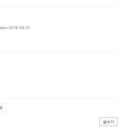
&date=2018-06-21
막
글쓰기