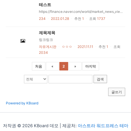
테스트
https://finance.naver.com/world/market_news_view.nhn?category=main&office_id=018&article_id=0004131617&date=2018-06-21
234
ㆍ
2022.01.28
ㆍ
추천
1
ㆍ
조회
1737
제목제목
링크링크
자유게시판
ㆍ
ㅇㅇㅇ
ㆍ
2021.11.11
ㆍ
추천
1
ㆍ
조회
2034
처음
«
2
»
마지막
검색
글쓰기
Powered by KBoard
저작권 © 2026 KBoard 데모 | 제공처:
아스트라 워드프레스 테마