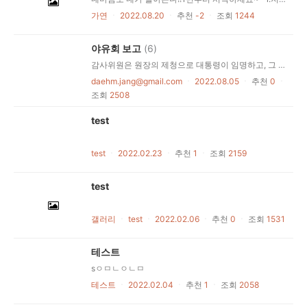
가연
ㆍ
2022.08.20
ㆍ
추천
-2
ㆍ
조회
1244
야유회 보고
(6)
감사위원은 원장의 제청으로 대통령이 임명하고, 그 임기는 4년으로 하며, 1차에 한하여 중임할 수 있다. 국민경제자문회의의 조직·직무범위 기타 필요한 사항은 법률로 정한다. 대통령의 국법상 행위는 문서로써 하며, 이 문서에는 국무총리와 관계 국무위원이 부서한다. 군사에 관한 것도 또한 같다. 헌법재판소 재판관의 임기는 6년으로 하며, 법률이 정하는 바에 의하여 연임할 수 있다.
daehm.jang@gmail.com
ㆍ
2022.08.05
ㆍ
추천
0
ㆍ
조회
2508
test
test
ㆍ
2022.02.23
ㆍ
추천
1
ㆍ
조회
2159
test
갤러리
ㆍ
test
ㆍ
2022.02.06
ㆍ
추천
0
ㆍ
조회
1531
테스트
sㅇㅁㄴㅇㄴㅁ
테스트
ㆍ
2022.02.04
ㆍ
추천
1
ㆍ
조회
2058