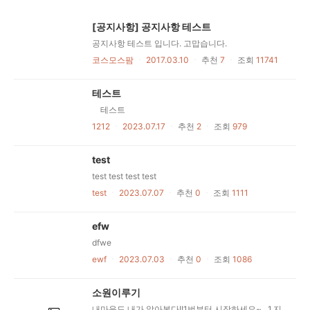
[공지사항] 공지사항 테스트
공지사항 테스트 입니다. 고맙습니다.
코스모스팜
ㆍ
2017.03.10
ㆍ
추천
7
ㆍ
조회
11741
테스트
테스트
1212
ㆍ
2023.07.17
ㆍ
추천
2
ㆍ
조회
979
test
test test test test
test
ㆍ
2023.07.07
ㆍ
추천
0
ㆍ
조회
1111
efw
dfwe
ewf
ㆍ
2023.07.03
ㆍ
추천
0
ㆍ
조회
1086
소원이루기
내마음도 내가 알아본다!!1번부터 시작하세요~ ​ ​ 1.지금 생각나는 남자의 이름을 적으세요. ​ ​ 2.지금 생각나는 여자의 이름을 적으세요. ​ ​ 3.흰색,분홍색중 하나를 택하세요. ​ ​ 4회색,흰색,갈색,파란색,검은색중 하나를 택하세요. ​ ​ 5.백장미,튤립,붉은장미중 하나를 택하세요. ​ ​ 6.1~9까지 좋아하는 숫자를 고르세요. ​ ​ 7.해변과 산중 하나를 고르세요. ​ ​ 8.자기 나이를 적으세요. ​ ​ 9소원을 비세요................................... ​ ​ ~~~~~~~~~~~~~~~~~~~~~~~~~~~~~~~~~~~~~~~~ ​ ​ 해석.. ​ ​ ~~~~~~~~~~~~~~~~~~~~~~~~~~~~~~~~~~~~~~~~~ ​ ​ 1.자신이 결혼하게 될 남자 ​ ​ 2.자신이 결혼할때 부케받게될 여자 ​ ​ 3.결혼식대 입을 드레스의 색 ​ ​ 4결혼식대 남자가 입을 턱시도의 색 ​ ​ 5.결혼식대 꾸며지게 될 꽃 ​ ​ 6.결혼하기까지 걸리는 해 ​ ​ 7.해변은 수수하고 조용한 결혼식을,산은 화려하고 거창한 ​ ​ 결혼식 ​ ​ 8.한시간내에이 심리테스트를 자기 나이에서10을 뺀만큼 ​ ​ 다른곳에다 올리세요 ​ ​ 그려면 9번의 소원이 진짜로 이루어집니다........ ​ ​ 저도 소원을 이루기위하여 올리고 있습니다.. . ​ ​ .. 이글을 보시고 1시간 이내에 1번만 다른곳에 올리면 소원이 이루어집니다