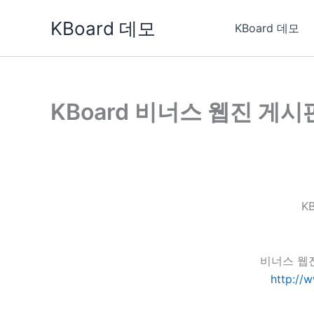
콘
KBoard 데모
텐
KBoard 데모
츠
로
건
너
KBoard 비너스 웹진 게시
뛰
기
K
비너스 웹
http://