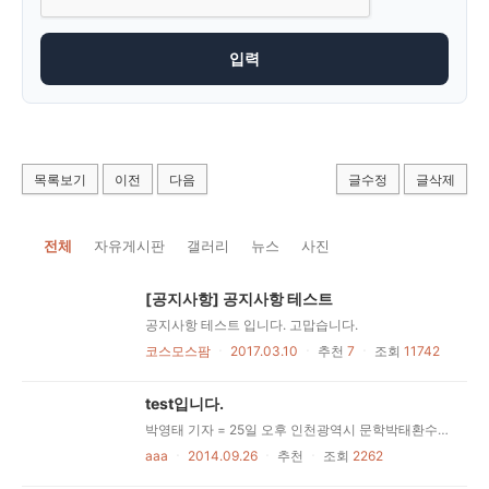
목록보기
이전
다음
글수정
글삭제
전체
자유게시판
갤러리
뉴스
사진
[공지사항] 공지사항 테스트
공지사항 테스트 입니다. 고맙습니다.
코스모스팜
ㆍ
2017.03.10
ㆍ
추천
7
ㆍ
조회
11742
test입니다.
박영태 기자 = 25일 오후 인천광역시 문학박태환수영장에서 열린 ‘2014 인천아시아경기대회’ 수영 남자 자유형 100m 결승전에서 한국 박태환이 48초75의 기록으로 2위를 차지한 후 시상식에서 메달을 들어보이고 있다. 2014.09.25. since1999@newsis.com [사진 영상 제보받습니다] 공감언론 뉴시스가 독자 여러분의 소중한 제보를 기다립니다. 뉴스 가치나 화제성이 있다고 판단되는 사진 또는 영상을 뉴시스 사진영상부(n-photo@newsis.com, 02-721-7470)로 보내주시면 적극 반영하겠습니다.
aaa
ㆍ
2014.09.26
ㆍ
추천
ㆍ
조회
2262