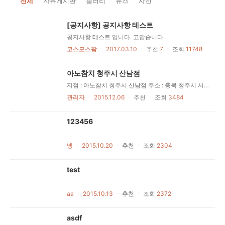
전체
자유게시판
갤러리
뉴스
사진
[공지사항] 공지사항 테스트
공지사항 테스트 입니다. 고맙습니다.
코스모스팜
ㆍ
2017.03.10
ㆍ
추천
7
ㆍ
조회
11748
아노참치 청주시 산남점
지점 : 아노참치 청주시 산남점 주소 : 충북 청주시 서원구 산남동 123번지 전화 : 043-232-2323 운영시간 : (평일) 10~12
관리자
ㆍ
2015.12.06
ㆍ
추천
ㆍ
조회
3484
123456
넹
ㆍ
2015.10.20
ㆍ
추천
ㆍ
조회
2304
test
aa
ㆍ
2015.10.13
ㆍ
추천
ㆍ
조회
2372
asdf