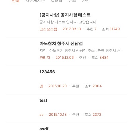
전체
자유게시판
갤러리
뉴스
사진
[공지사항] 공지사항 테스트
공지사항 테스트 입니다. 고맙습니다.
코스모스팜
ㆍ
2017.03.10
ㆍ
추천
7
ㆍ
조회
11749
아노참치 청주시 산남점
지점 : 아노참치 청주시 산남점 주소 : 충북 청주시 서원구 산남동 123번지 전화 : 043-232-2323 운영시간 : (평일) 10~12
관리자
ㆍ
2015.12.06
ㆍ
추천
ㆍ
조회
3484
123456
넹
ㆍ
2015.10.20
ㆍ
추천
ㆍ
조회
2304
test
aa
ㆍ
2015.10.13
ㆍ
추천
ㆍ
조회
2372
asdf