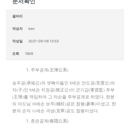
문서확인
갤러리
작성자
ken
작성일
2021-09-06 13:53
조회
1906
주부공계(主簿公系)
승우공(承祐公)의 셋째아들인 8세손 안도공(安度公)의
자(子)인 9세손 치정공(致正公)이 군기감(軍資監) 주부
(主簿)를 역임하여 그 자손을 주부공계로 하였다. 한분
의 아드님 10세손 보주(補柱)공은 참봉(參奉)이셨고, 한
분의 손자 11세손 극녕(克寧)공도 참봉이셨다.
춘은공계(春隱公系)