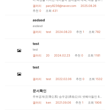
갤러리
ㆍ
pary8236@naver.com
ㆍ
2025.08.26
ㆍ
추천
0
ㆍ
조회
431
asdasd
asdasd
갤러리
ㆍ
test
ㆍ
2024.08.23
ㆍ
추천
1
ㆍ
조회
782
test
test
갤러리
ㆍ
20
ㆍ
2024.02.23
ㆍ
추천
0
ㆍ
조회
1181
test
갤러리
ㆍ
test
ㆍ
2022.02.06
ㆍ
추천
0
ㆍ
조회
1532
문서확인
주부공계(主簿公系) 승우공(承祐公)의 셋째아들인 8세손 안도공(安度公)의 자(子)인 9세손 치정공(致正公)이 군기감(軍資監) 주부(主簿)를 역임하여 그 자손을 주부공계로 하였다. 한분의 아드님 10세손 보주(補柱)공은 참봉(參奉)이셨고, 한분의 손자 11세손 극녕(克寧)공도 참봉이셨다. 춘은공계(春隱公系) 14세손 이성공(以性公)의 호가 춘은거사(春隱居士)로써 그 부친인 13세 효립공(孝立公)부터 춘은공계라 하였다, 그 후손으로 24세손 병길(秉吉)公께서는 중앙정보부 분산분실장, 강원도지사, 영월엄씨중앙종친회 초대부터 제6대까지 회장을 역임하셨고, 시
갤러리
ㆍ
ken
ㆍ
2021.09.06
ㆍ
추천
1
ㆍ
조회
1906