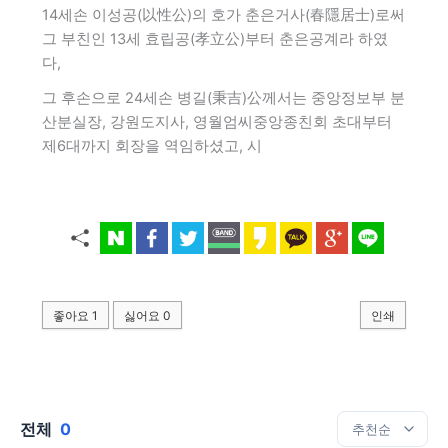
14세손 이성공(以性公)의 호가 춘은거사(春隱居士)로써
그 부친인 13세 효립공(孝立公)부터 춘은공계라 하였
다,
그 후손으로 24세손 병길(秉吉)公께서는 중앙정보부 분
산분실장, 강원도지사, 영월엄씨중앙종친회 초대부터
제6대까지 회장을 역임하셨고, 시
좋아요
1
싫어요
0
인쇄
전체
0