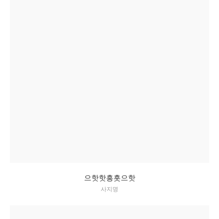
으핫핫흥흣으핫
사지명