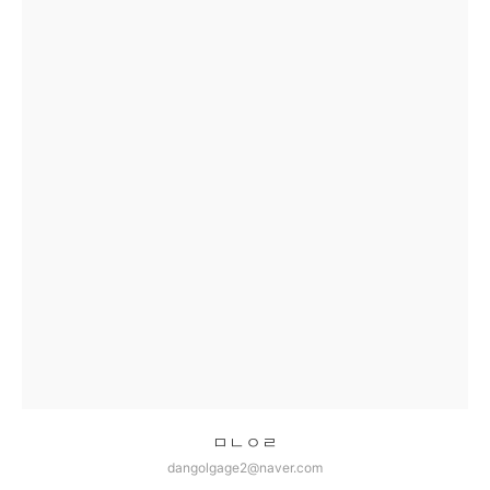
ㅁㄴㅇㄹ
dangolgage2@naver.com