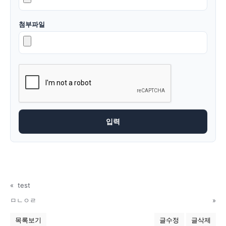
첨부파일
«
test
ㅁㄴㅇㄹ
»
목록보기
글수정
글삭제