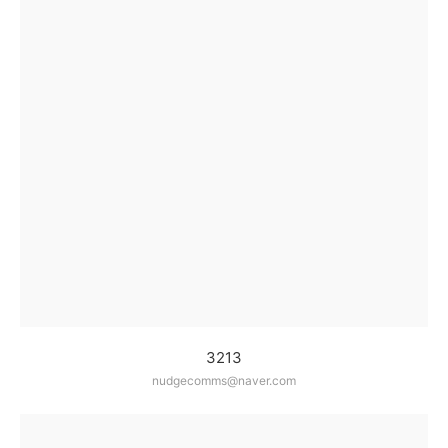
3213
nudgecomms@naver.com