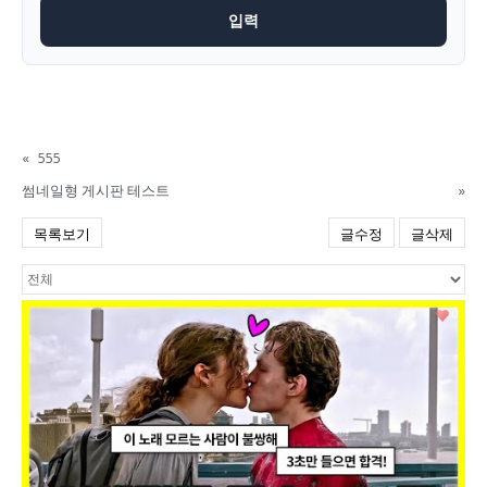
«
555
썸네일형 게시판 테스트
»
목록보기
글수정
글삭제
0