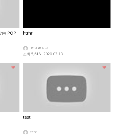
송 POP
htrhr
ㅎㅇㅀㅇㄹ
조회 5,618
·
2020-03-13
0
0
test
test