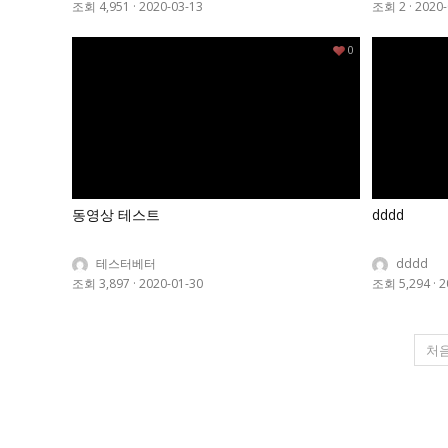
조회 4,951
·
2020-03-13
조회 2
·
2020-
0
동영상 테스트
dddd
테스터베터
dddd
조회 3,897
·
2020-01-30
조회 5,294
·
2
처