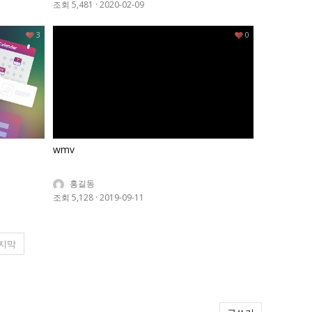
조회 5,481
·
2020-02-09
3
0
wmv
홍길동
조회 5,128
·
2019-09-11
지막