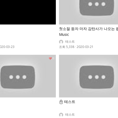
첫소절 듣자 마자 감탄사가 나오는 팝
Music
테스트
020-03-23
조회 5,338
·
2020-03-21
0
테스트
테스트