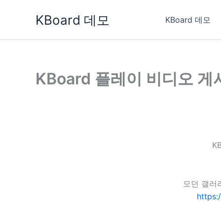
콘
KBoard 데모
텐
KBoard 데모
츠
로
건
너
KBoard 플레이 비디오 
뛰
기
K
모던 갤러
https