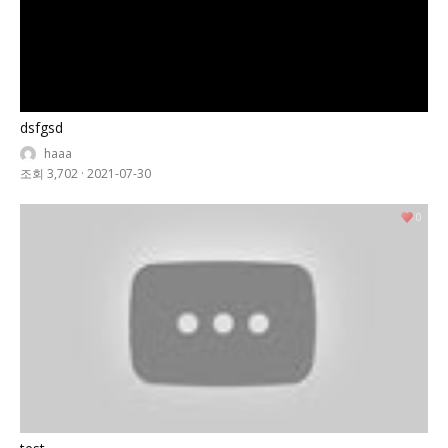
dsfgsd
haaa
조회 3,702
·
2021-07-30
0