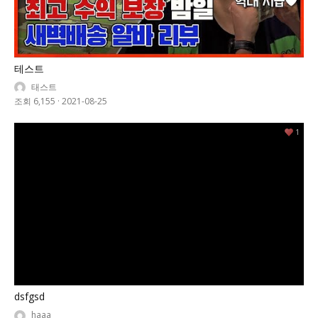
테스트
태스트
조회 6,155
·
2021-08-25
1
dsfgsd
haaa