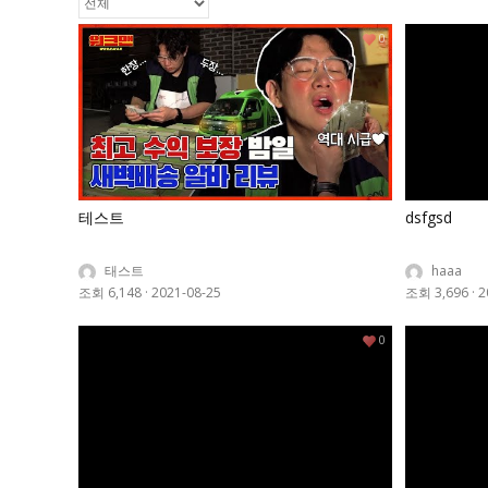
0
테스트
dsfgsd
태스트
haaa
조회 6,148
·
2021-08-25
조회 3,696
·
2
0