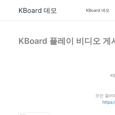
콘
KBoard 데모
텐
KBoard 데모
츠
로
건
너
KBoard 플레이 비디오 
뛰
기
K
모던 갤러
https