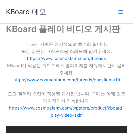
콘
KBoard 데모
텐
츠
로
KBoard 플레이 비디오 게시판
건
너
데모게시판은 정기적으로 초기화 됩니다.
뛰
모든 질문은 코스모스팜 스레드에 남겨주세요.
기
https://www.cosmosfarm.com/threads
KBoard가 적용된 워드프레스 홈페이지를 자유게시판에 올려
주세요.
https://www.cosmosfarm.com/threads/questions/10
모던 갤러리 스킨이 적용된 게시판 입니다. 구매는 아래 링크
페이지에서 가능합니다.
https://www.cosmosfarm.com/wpstore/product/kboard-
play-video-skin