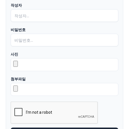
작성자
비밀번호
사진
첨부파일