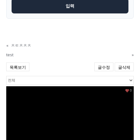
«
ㅊㅌㅊㅊㅊ
test
»
목록보기
글수정
글삭제
0