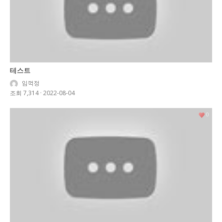
테스트
임꺽정
조회 7,314
·
2022-08-04
0