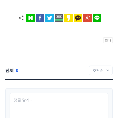
인쇄
전체
0