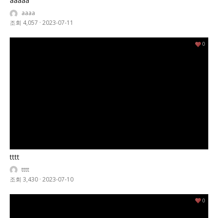
aaaaa
aaaa
조회 4,057
·
2023-07-11
0
tttt
tttt
조회 3,430
·
2023-07-10
0