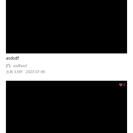
asdsdf
asdfasd
조회 3,691
·
2023-07-06
0