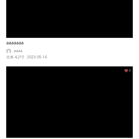
aaaaaaa
aaaa
조회 4,215
·
2023-05-16
0