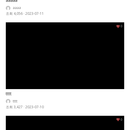
aaaaa
aaaa
조회 4,056
·
2023-07-11
0
tttt
tttt
조회 3,427
·
2023-07-10
0