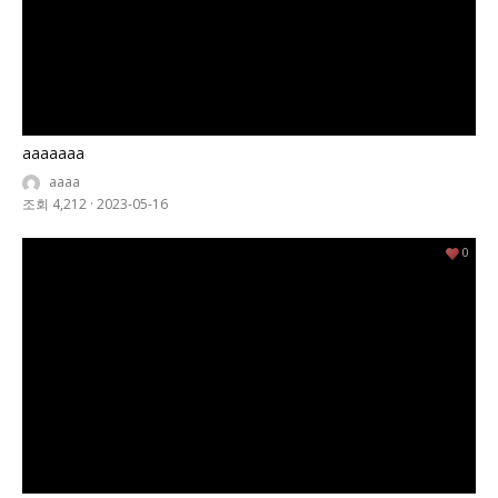
aaaaaaa
aaaa
조회 4,212
·
2023-05-16
0