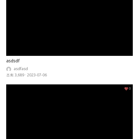
asdsdf
asdfasd
조회 3,689
·
2023-07-06
0