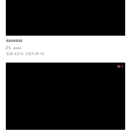
aaaaaaa
aaaa
조회 4,214
·
2023-05-16
0