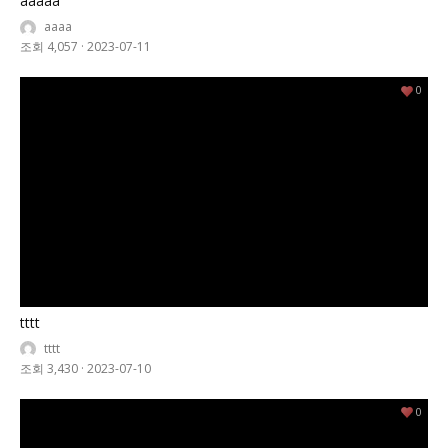
aaaaa
aaaa
조회 4,057
·
2023-07-11
0
tttt
tttt
조회 3,430
·
2023-07-10
0