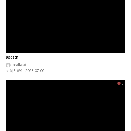
asdsdf
asdfasd
조회 3,691
·
2023-07-06
0