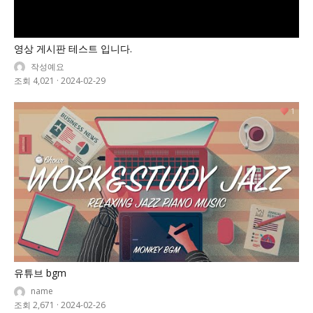
영상 게시판 테스트 입니다.
작성예요
조회 4,021
·
2024-02-29
1
유튜브 bgm
name
조회 2,671
·
2024-02-26