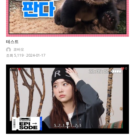
테스트
코바오
조회 5,119
·
2024-01-17
0