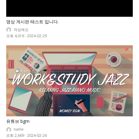
영상 게시판 테스트 입니다.
작성예요
조회 4,016
·
2024-02-29
1
유튜브 bgm
name
조회 2,669
·
2024-02-26