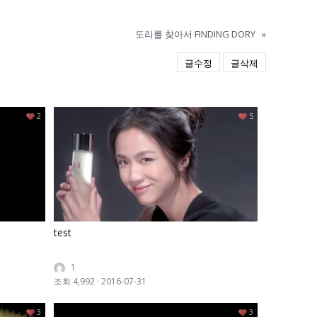
도리를 찾아서 FINDING DORY
»
글수정
글삭제
2
5
test
1
조회 4,992
·
2016-07-31
3
3