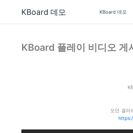
콘
KBoard 데모
텐
KBoard 데모
츠
로
건
너
KBoard 플레이 비디오 
뛰
기
K
모던 갤러
https