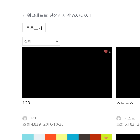
«
워크래프트: 전쟁의 서막 WARCRAFT
목록보기
2
123
ㅅㄷㄴㅅ
321
테스트
조회 4,829
·
2016-10-26
조회 5,182
·
2
1