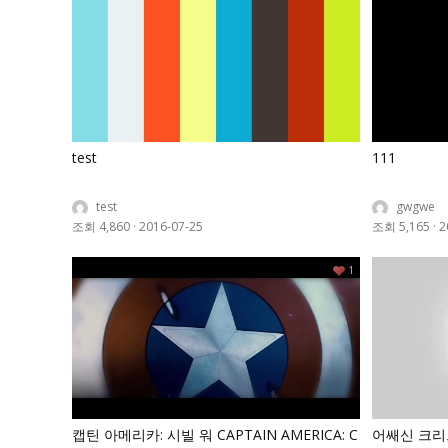
test
111
test
gwgwe
조회 4,860
·
2016-07-25
조회 5,165
·
2
1
캡틴 아메리카: 시빌 워 CAPTAIN AMERICA: C
어쌔신 크리드 