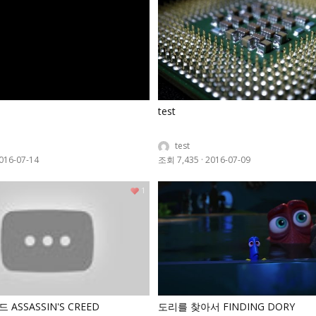
test
test
016-07-14
조회 7,435
·
2016-07-09
1
ASSASSIN'S CREED
도리를 찾아서 FINDING DORY