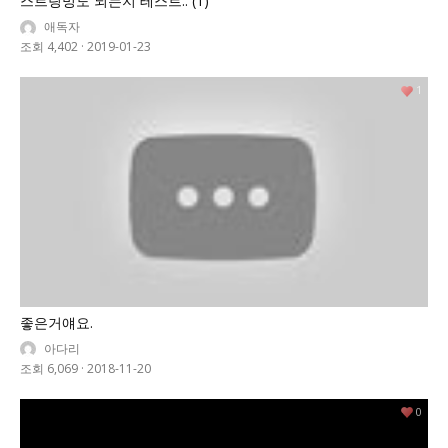
스트링밍도 되는지 테스트.. (1)
애독자
조회 4,402
·
2019-01-23
1
좋은거얘요.
아다리
조회 6,069
·
2018-11-20
0