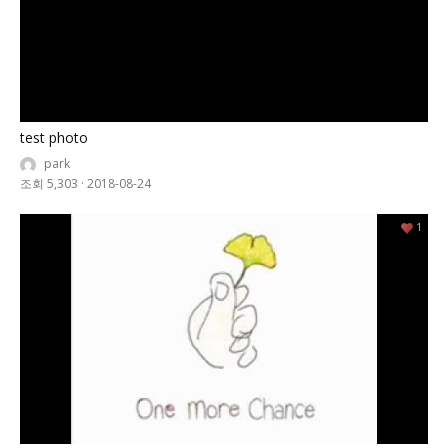
test photo
park
조회 5,303
·
2018-08-24
1