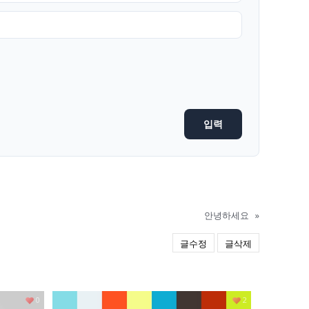
안녕하세요
»
글수정
글삭제
0
2