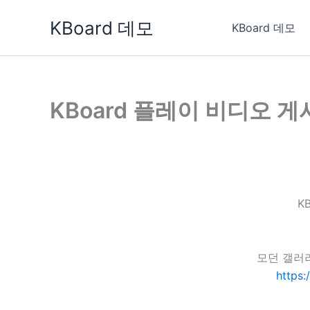
콘
KBoard 데모
텐
KBoard 데모
츠
로
건
너
KBoard 플레이 비디오 
뛰
기
K
모던 갤러
https