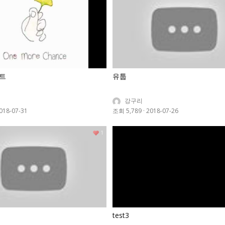
트
유툽
강구리
018-07-31
조회 5,789
·
2018-07-26
1
test3