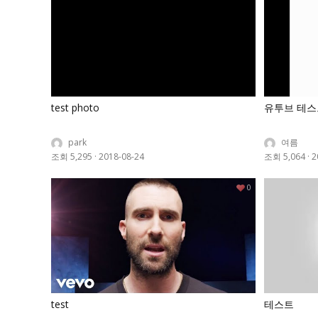
test photo
유투브 테스
park
여름
조회 5,295
·
2018-08-24
조회 5,064
·
2
0
test
테스트