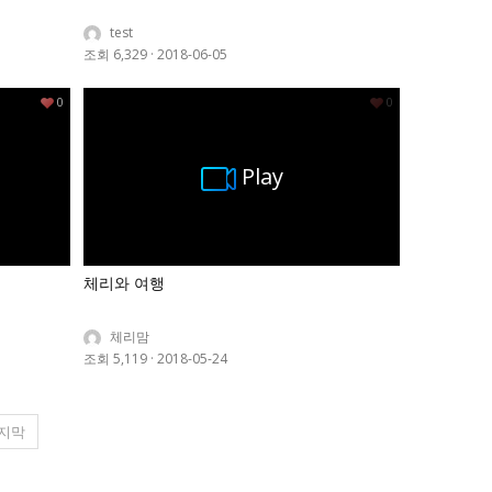
test
조회 6,329
·
2018-06-05
0
0
Play
체리와 여행
체리맘
조회 5,119
·
2018-05-24
지막