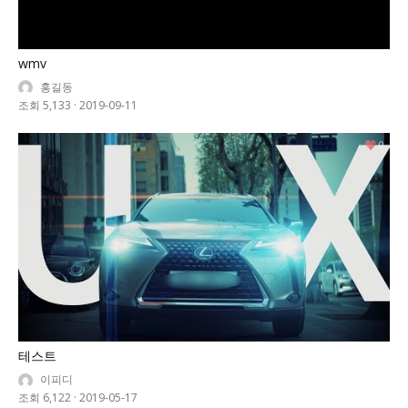
wmv
홍길동
조회 5,133
·
2019-09-11
0
테스트
이피디
조회 6,122
·
2019-05-17