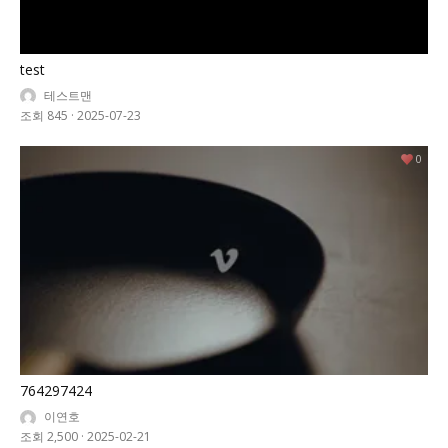
test
테스트맨
조회 845
·
2025-07-23
0
764297424
이연호
조회 2,500
·
2025-02-21