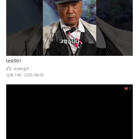
test001
testing01
조회 740
·
2025-08-05
1