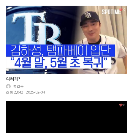
0
여러개?
홍길동
조회 2,042
·
2025-02-04
0