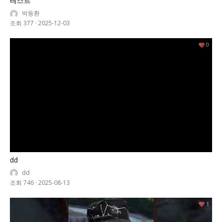
테스트
박동환
조회 377
·
2025-12-03
0
dd
dd
조회 746
·
2025-08-13
1