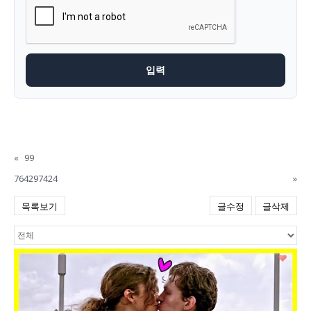
«
99
764297424
»
목록보기
글수정
글삭제
0