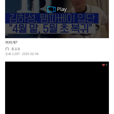
Play
여러개?
홍길동
조회 2,037
·
2025-02-04
0