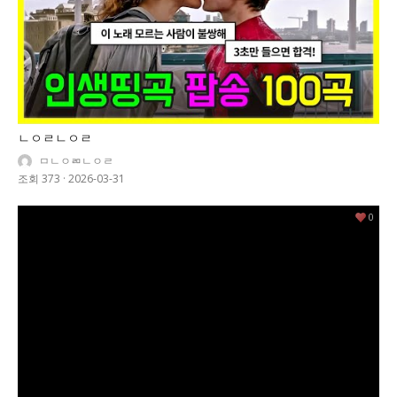
ㄴㅇㄹㄴㅇㄹ
ㅁㄴㅇㄻㄴㅇㄹ
조회 373
·
2026-03-31
0