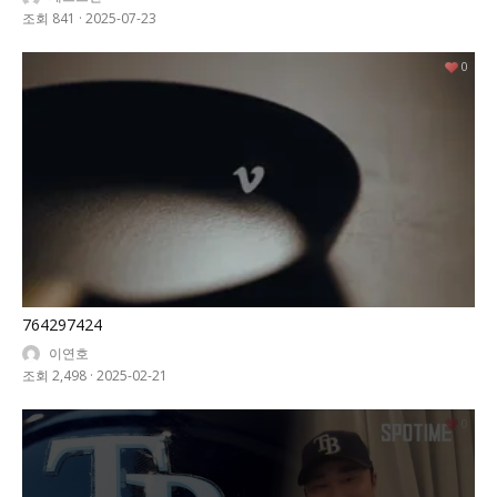
조회 841
·
2025-07-23
0
764297424
이연호
조회 2,498
·
2025-02-21
0