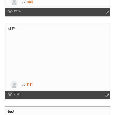
by
test
1979
사진
by
1111
2541
test