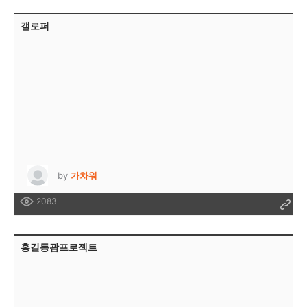
갤로퍼
by
가차워
2083
홍길동괌프로젝트