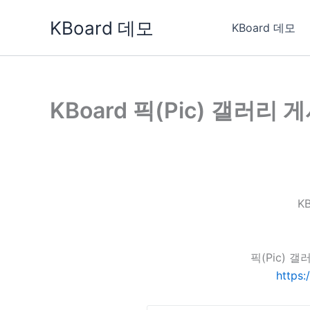
콘
KBoard 데모
텐
KBoard 데모
츠
로
건
너
KBoard 픽(Pic) 갤러리 
뛰
기
K
픽(Pic)
https