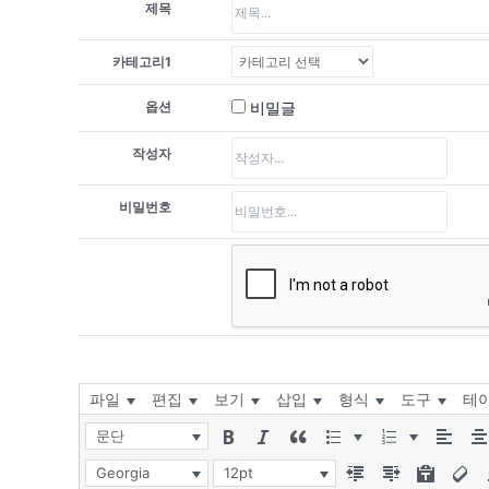
제목
카테고리1
옵션
비밀글
작성자
비밀번호
파일
편집
보기
삽입
형식
도구
테
문단
Georgia
12pt