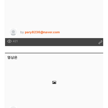
by
pary8236@naver.com
421
영상은