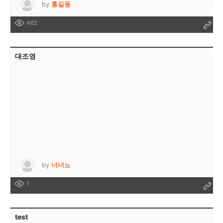
by
홍길동
462
대조영
by
너너노
1
test