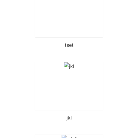
tset
jkl