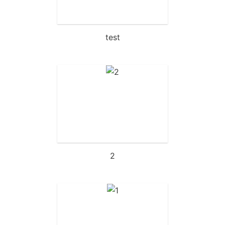
test
2