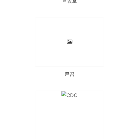
ㄹ솘호
큰곰