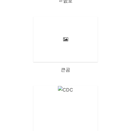
ㄹ솘호
큰곰