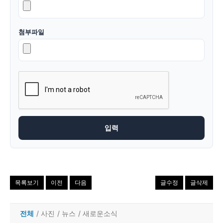
첨부파일
목록보기
이전
다음
글수정
글삭제
전체
/
사진
/
뉴스
/
새로운소식