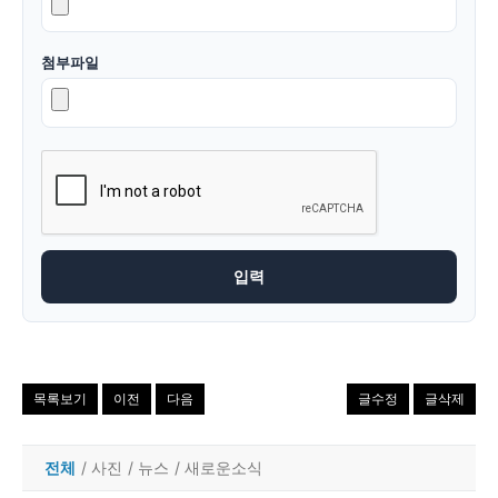
첨부파일
목록보기
이전
다음
글수정
글삭제
전체
/
사진
/
뉴스
/
새로운소식