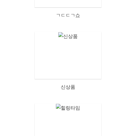
ㄱㄷㄷㄱ쇼
신상품