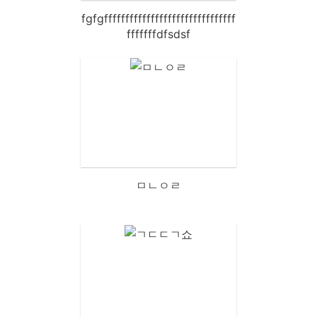
fgfgfffffffffffffffffffffffffffffff
fffffffdfsdsf
ㅁㄴㅇㄹ