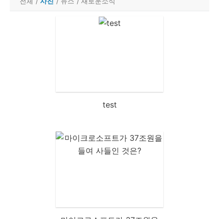
전체
/
사진
/
뉴스
/
새로운소식
test