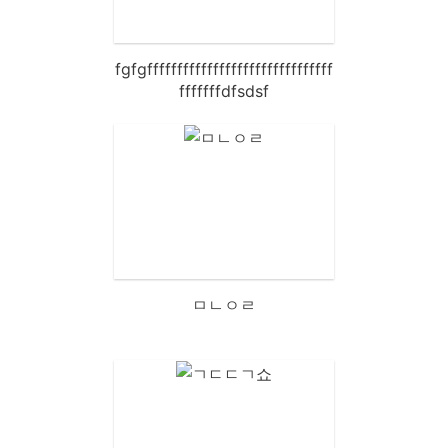
fgfgfffffffffffffffffffffffffffffff
fffffffdfsdsf
ㅁㄴㅇㄹ