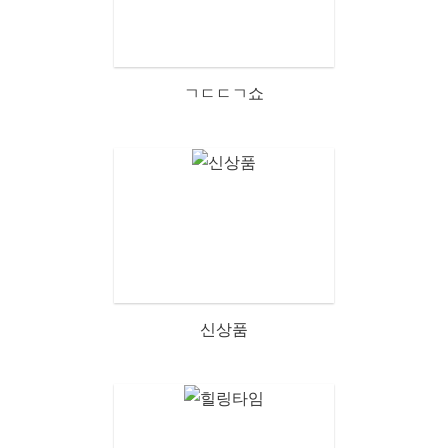
ㄱㄷㄷㄱ쇼
신상품