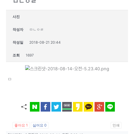
ㅁㄴㅇㄹ
사진
작성자
ㅁㄴㅇㄹ
작성일
2018-08-21 20:44
조회
1697
ㅁ
좋아요
1
싫어요
0
인쇄