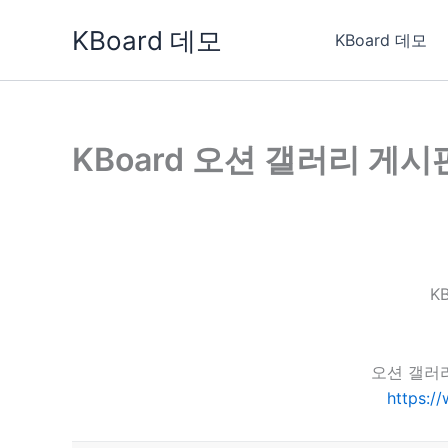
콘
KBoard 데모
텐
KBoard 데모
츠
로
건
너
KBoard 오션 갤러리 게시
뛰
기
K
오션 갤러
https:/