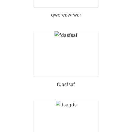
qwereawrwar
fdasfsaf