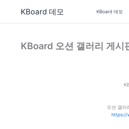
콘
KBoard 데모
텐
KBoard 데모
츠
로
건
너
KBoard 오션 갤러리 게시
뛰
기
K
오션 갤러
https:/