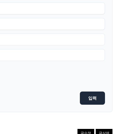
글수정
글삭제