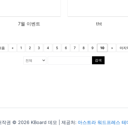
7월 이벤트
tht
처음
«
1
2
3
4
5
6
7
8
9
10
»
마지
검색
저작권 © 2026 KBoard 데모 | 제공처:
아스트라 워드프레스 테