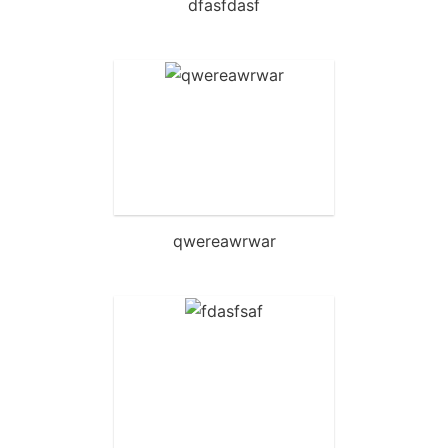
dfasfdasf
qwereawrwar