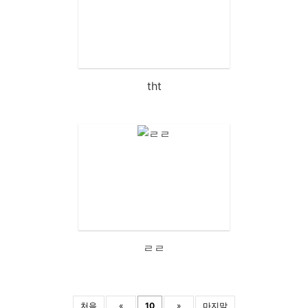
tht
ㄹㄹ
처음
«
10
»
마지막