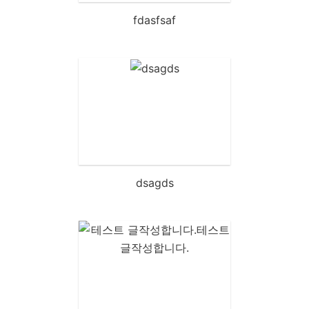
fdasfsaf
dsagds