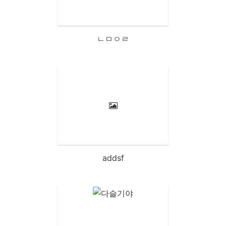
ㄴㅁㅇㄹ
addsf