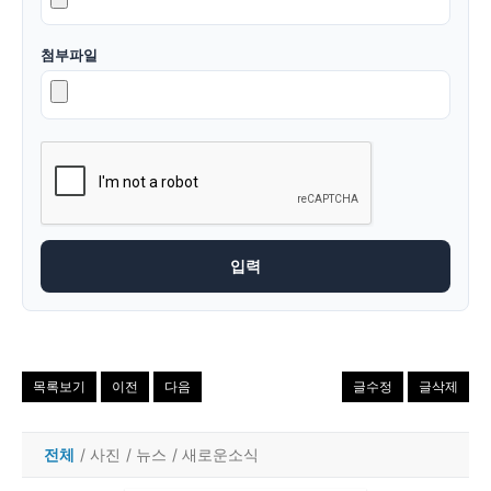
첨부파일
목록보기
이전
다음
글수정
글삭제
전체
/
사진
/
뉴스
/
새로운소식