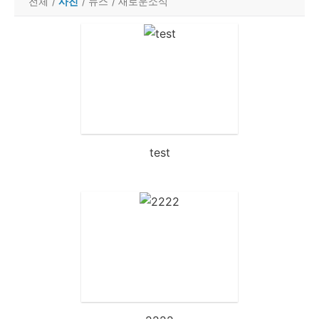
전체
/
사진
/
뉴스
/
새로운소식
test