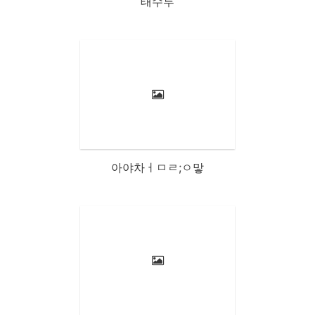
태수투
아야차ㅓㅁㄹ;ㅇ맣